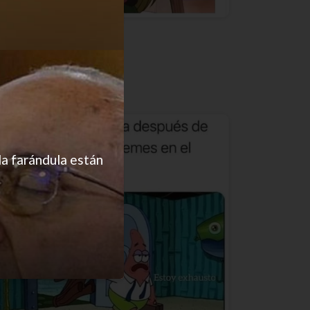
Sí soy
la farándula están