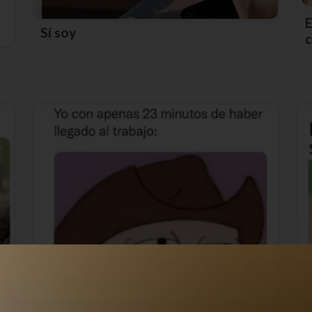
El único momento en que hago b
Sí soy
c