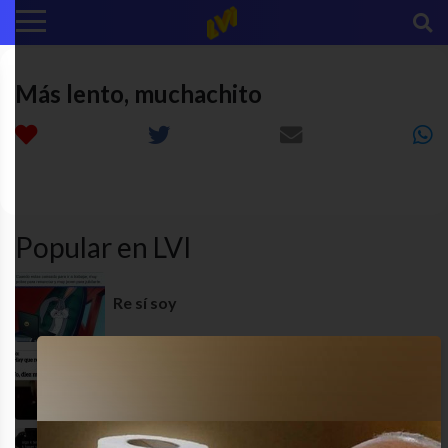
Más lento, muchachito
adultez
cansado
desastre
fun
Popular en LVI
Re sí soy
Menos paciencia..