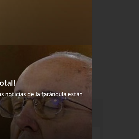
otal!
s noticias de la farándula están