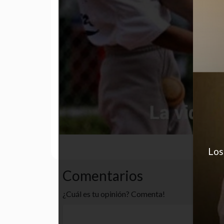
desastre
funny
nailed it
Los
Comentarios
¿Cuál es tu opinión? Comenta!