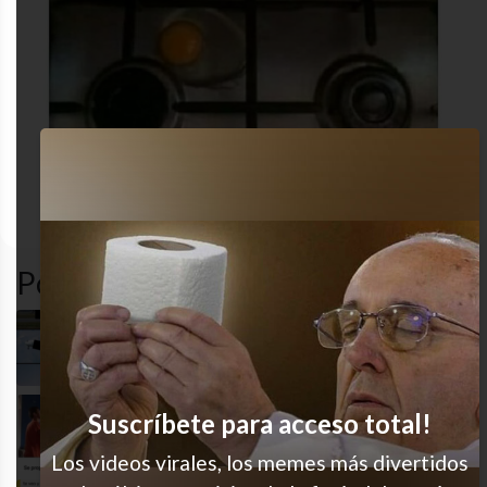
cocina
desastre
estresado
humor
Popular en LVI
Me pasa siempre
Suscríbete para acceso total!
Podría ser yo tranquilamente
Los videos virales, los memes más divertidos