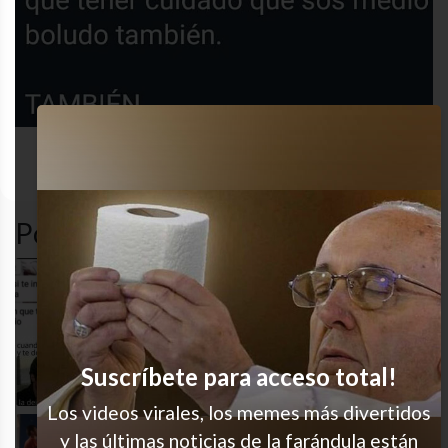
self-
desastre
funny
whatsapp
esteem
Popular en LVI
Ni un poco incómodo, jaja
Deslumbrada
Suscríbete para acceso total!
Los videos virales, los memes más divertidos
y las últimas noticias de la farándula están
Podría ser yo tranquilamente