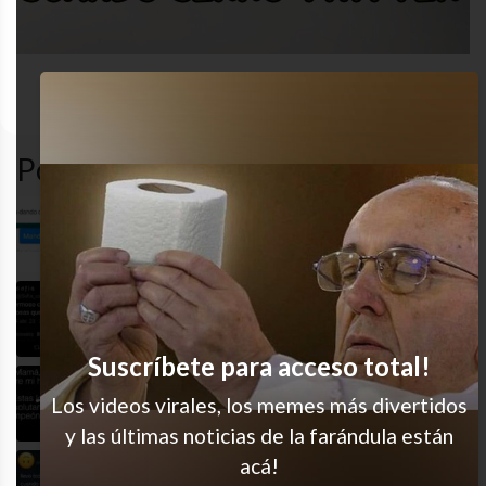
redes
amor
desastre
twitter
sociales
Popular en LVI
Sí soy
Re en esa
Suscríbete para acceso total!
Existe el no favoritismo?
Los videos virales, los memes más divertidos
y las últimas noticias de la farándula están
acá!
Sabían eso?