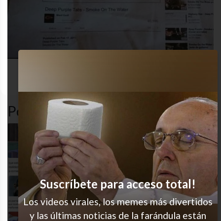
desastre
funny
funny
gracioso
Popular en LVI
Buen intento
Re soy
Suscríbete para acceso total!
Los videos virales, los memes más divertidos
y las últimas noticias de la farándula están
Yo cada día