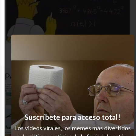
cansado
cansancio
gracioso
hum
Popular en LVI
Raro
Suscríbete para acceso total!
Me identifica
Los videos virales, los memes más divertidos