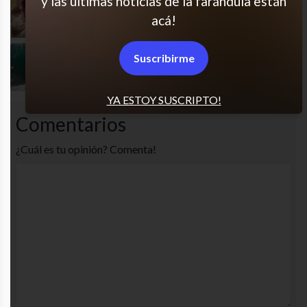
y las últimas noticias de la farándula están
Mi paraíso
acá!
Suscribirme
Estamos todos así, no?
YA ESTOY SUSCRIPTO!
Comentarios
¿Cuál es tu opinión? Comenta!