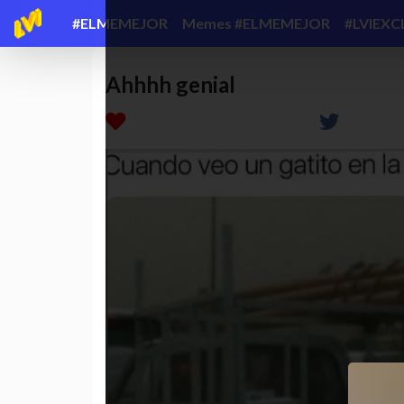
#ELMEMEJOR
Memes #ELMEMEJOR
#LVIEXC
Ahhhh genial