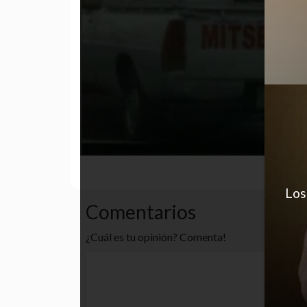
animales
gatos
gracioso
Los
Comentarios
¿Cuál es tu opinión? Comenta!