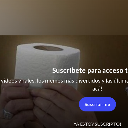
Suscríbete para acceso t
humor
 videos virales, los memes más divertidos y las última
acá!
Suscribirme
YA ESTOY SUSCRIPTO!