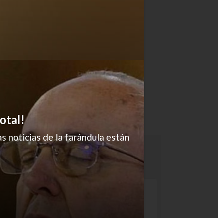
otal!
s noticias de la farándula están