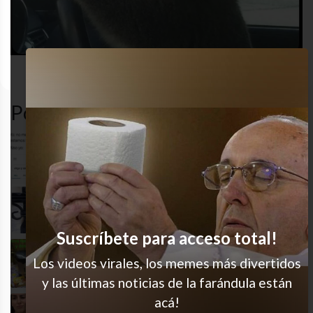
amor
animales
gracioso
humor
Popular en LVI
Yo siempre
Ay lo amo
Suscríbete para acceso total!
Wooooooooooo
Los videos virales, los memes más divertidos
y las últimas noticias de la farándula están
acá!