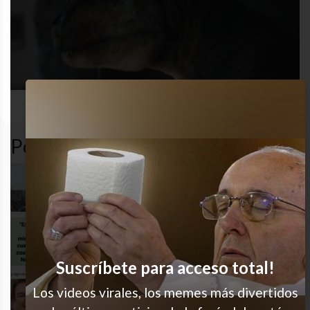
desastre
funny
gracioso
humor
Popular en LVI
Pobres señores del Uber
Tal cual
Suscríbete para acceso total!
Los videos virales, los memes más divertidos
Me pasa un montón