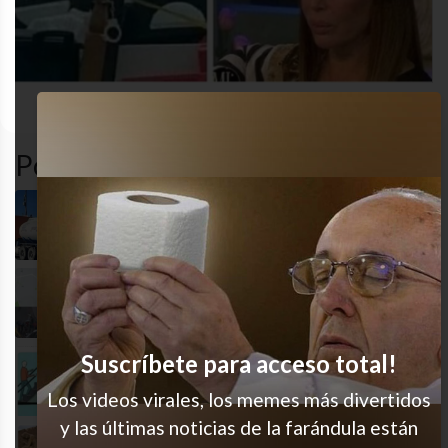
desastre
funny
gracioso
humor
Popular en LVI
Tenía un solo trabajo!
Pobres señores del Uber
Suscríbete para acceso total!
Siempre salto al final
Los videos virales, los memes más divertidos
y las últimas noticias de la farándula están