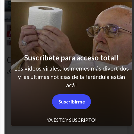
Cuando sobran las palabras
Miaaaaaaaauuuuuu
Suscríbete para acceso total!
Comentarios
Los videos virales, los memes más divertidos
¿Cuál es tu opinión? Comenta!
y las últimas noticias de la farándula están
acá!
Suscribirme
YA ESTOY SUSCRIPTO!