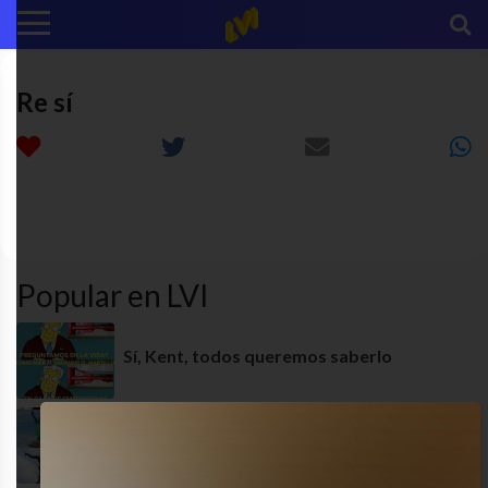
Re sí
Los
funny
humor
MEME
simpson
Popular en LVI
Sí, Kent, todos queremos saberlo
Ay es muy bueno