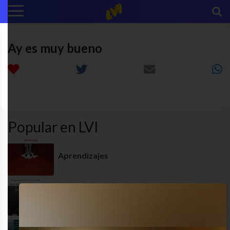
Ay es muy bueno
diversion
funny
humor
MEME
Popular en LVI
Aprendizajes
¿Por qué soy así?