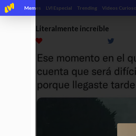
Memes
LVI Especial
Trending
Videos Curios
Literalmente increíble