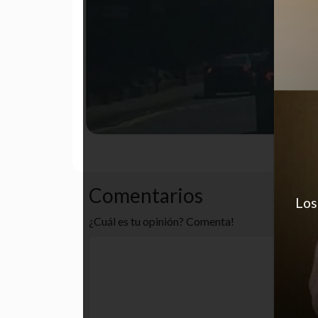
desastre
funny
gracioso
Comentarios
Los
¿Cuál es tu opinión? Comenta!