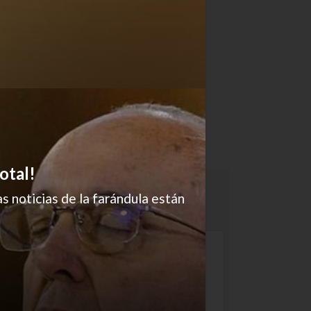
otal!
s noticias de la farándula están