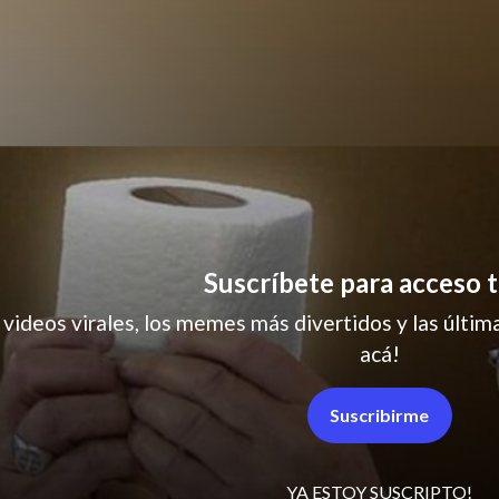
Los simpson
Suscríbete para acceso t
 videos virales, los memes más divertidos y las última
acá!
Suscribirme
YA ESTOY SUSCRIPTO!