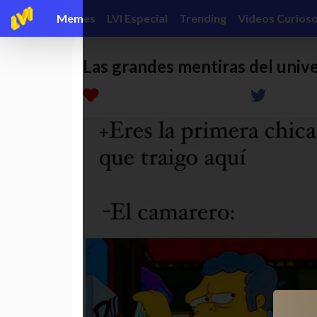
Memes
LVI Especial
Trending
Videos Curios
Las grandes mentiras del univ