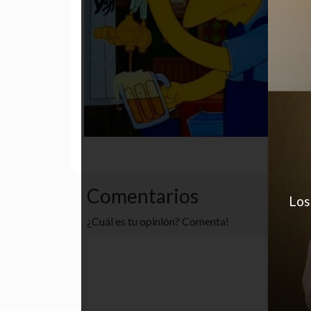
desastre
funny
gracioso
Comentarios
Los
¿Cuál es tu opinión? Comenta!