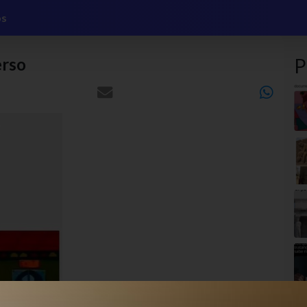
os
erso
P