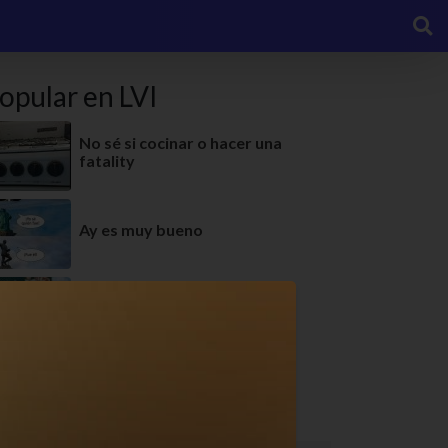
opular en LVI
No sé si cocinar o hacer una
fatality
Ay es muy bueno
Cuando sobran las palabras
Especial gatitos 1