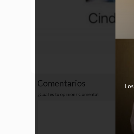
dinero
facebook
humor
Comentarios
Los
¿Cuál es tu opinión? Comenta!