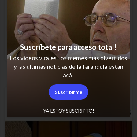
Suscríbete para acceso total!
Los videos virales, los memes más divertidos
y las últimas noticias de la farándula están
Excelente respuesta
acá!
Suscribirme
YA ESTOY SUSCRIPTO!