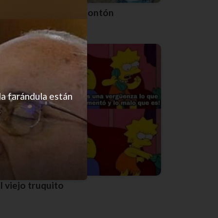
Pero nos reímos un montón
la farándula están
El viejo truquito