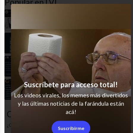
Popular en LVI
Excelente nombre
¡Qué genia!
Orgullosísima
Suscríbete para acceso total!
Inesperado, jaja
Los videos virales, los memes más divertidos
y las últimas noticias de la farándula están
acá!
Comentarios
¿Cuál es tu opinión? Comenta!
Suscribirme