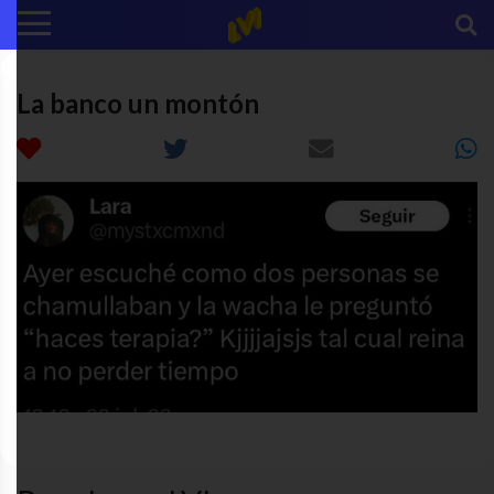
La banco un montón
chongos
gracioso
terapia
twitter