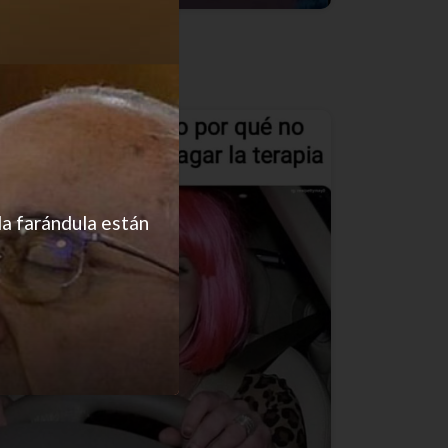
Abandona3
la farándula están