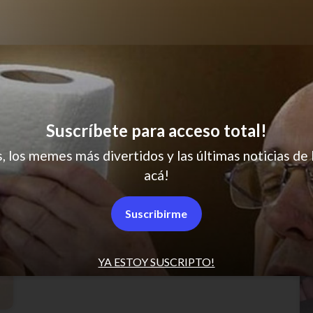
En terapia
Suscríbete para acceso total!
s, los memes más divertidos y las últimas noticias de 
acá!
La banco un montón
Suscribirme
YA ESTOY SUSCRIPTO!