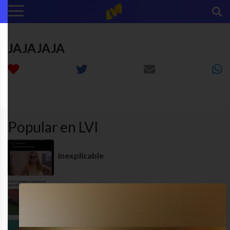
JAJAJAJA
animales
diversion
ENRED
funny
Popular en LVI
Inexplicable
No puede fallar