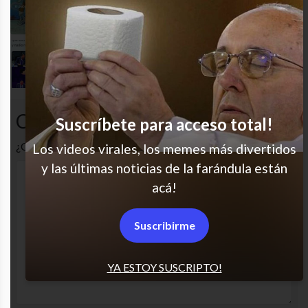
A los problemas no los esquivo, me aferro
a ellos
Qué vida injusta!
Comentarios
Suscríbete para acceso total!
¿Cuál es tu opinión? Comenta!
Los videos virales, los memes más divertidos
y las últimas noticias de la farándula están
acá!
Suscribirme
YA ESTOY SUSCRIPTO!