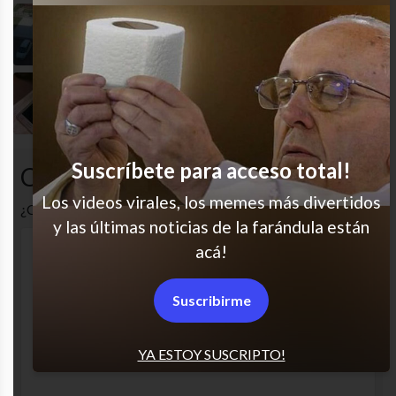
Cuando la vida te odia…
Qué le pasaba
Suscríbete para acceso total!
Comentarios
Los videos virales, los memes más divertidos
¿Cuál es tu opinión? Comenta!
y las últimas noticias de la farándula están
acá!
Suscribirme
YA ESTOY SUSCRIPTO!