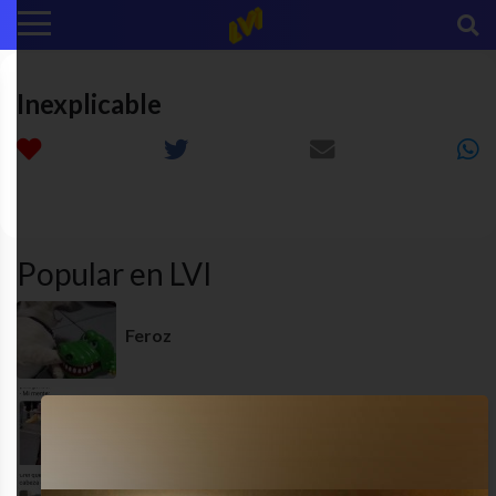
Inexplicable
diversion
ENRED
funny
humor
Popular en LVI
Feroz
JAJAJAJA