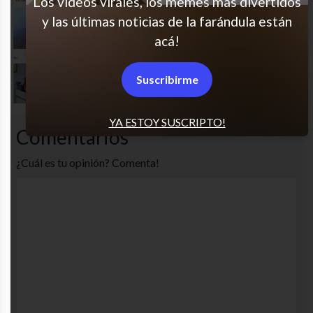
Los videos virales, los memes más divertidos
y las últimas noticias de la farándula están
“Pero no pega esto”
acá!
Solo un sueño
Suscribirme
YA ESTOY SUSCRIPTO!
Comentarios
¿Cuál es tu opinión? Comenta!