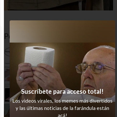
AWANTIIA
cash
dinero
funny
Popular en LVI
El eje de mi vida
Por favor no, señor tatuador
Suscríbete para acceso total!
Necesidades básicas
Los videos virales, los memes más divertidos
y las últimas noticias de la farándula están
Acá viendo como se va el sueldo
acá!