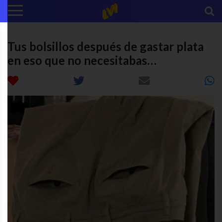
Tus bolsillos después de gastar plata
en eso que no necesitabas…