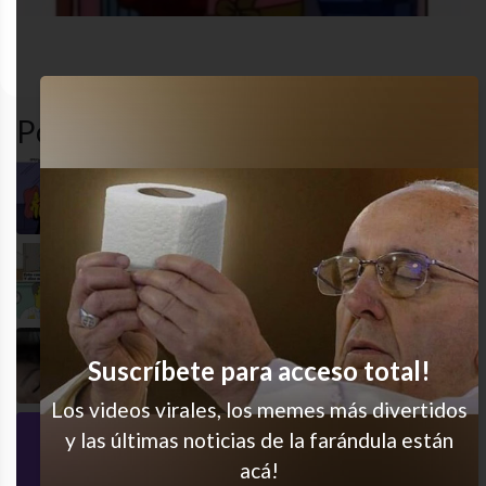
Los
chongos
desastre
toxic
simpson
Popular en LVI
Y los reels!
Así somos
Ojo de loca no se equivoca
Suscríbete para acceso total!
Los videos virales, los memes más divertidos
y las últimas noticias de la farándula están
Es como que lo detectan
acá!