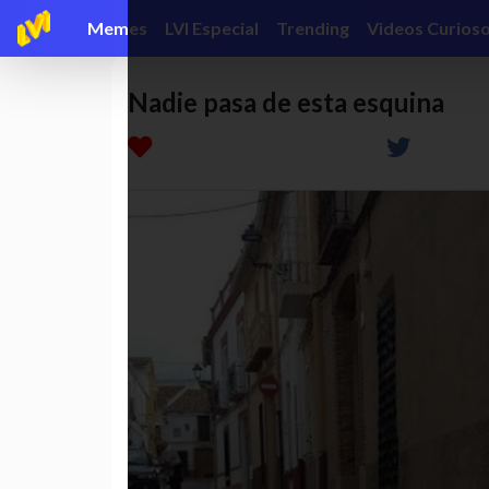
Memes
LVI Especial
Trending
Videos Curios
Nadie pasa de esta esquina