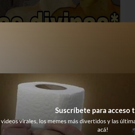
Suscríbete para acceso t
 videos virales, los memes más divertidos y las última
acá!
ny
MEME