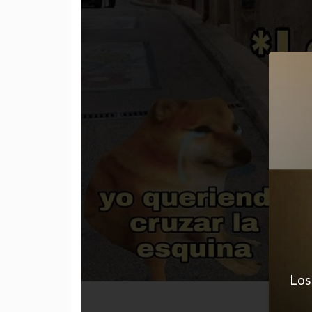
Los
AWANTIIA
farandula
fun