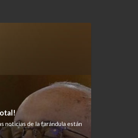
otal!
s noticias de la farándula están