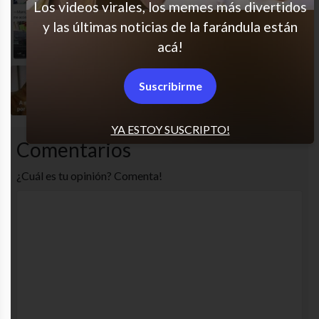
Los videos virales, los memes más divertidos
y las últimas noticias de la farándula están
Dale nena, que estoy apurada
acá!
Suscribirme
Por favor, profe…
YA ESTOY SUSCRIPTO!
Comentarios
¿Cuál es tu opinión? Comenta!