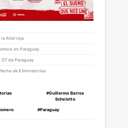
 la Albirroja
Romero en Paraguay
vo DT de Paraguay
e fecha de Eliminatorias
torias
#Guillermo Barros
Schelotto
Romero
#Paraguay