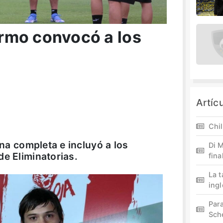
lermo convocó a los
Artíc
Chil
ina completa e incluyó a los
Di M
de Eliminatorias.
fina
La 
ing
Par
Sch