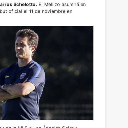
arros Schelotto.
El Mellizo asumirá en
but oficial el 11 de noviembre en
gir en la MLS a Los Ángeles Galaxy.