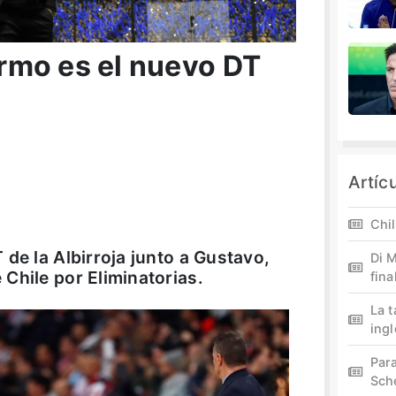
lermo es el nuevo DT
Artíc
Chil
de la Albirroja junto a Gustavo,
Di M
Chile por Eliminatorias.
fina
La 
ing
Par
Sch