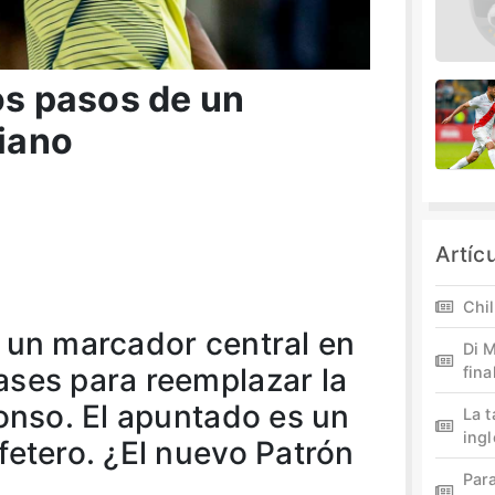
os pasos de un
iano
Artíc
Chil
 un marcador central en
Di M
ses para reemplazar la
fina
lonso. El apuntado es un
La 
ing
fetero. ¿El nuevo Patrón
Par