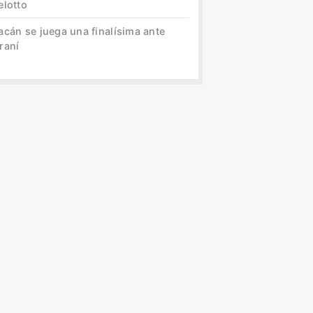
elotto
acán se juega una finalísima ante
raní