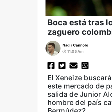
Boca está tras l
zaguero colomb
Nadir Cannolo
11:05 Am
El Xeneize buscará
este mercado de pa
salida de Junior A
hombre del país ca
Bermúdez?