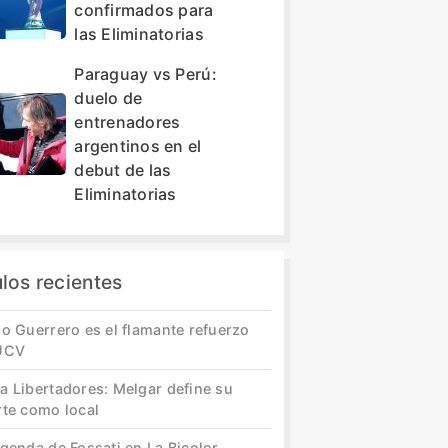
confirmados para
las Eliminatorias
Paraguay vs Perú:
duelo de
entrenadores
argentinos en el
debut de las
Eliminatorias
ulos recientes
o Guerrero es el flamante refuerzo
UCV
a Libertadores: Melgar define su
rte como local
genda de Fossati en La Bicolor