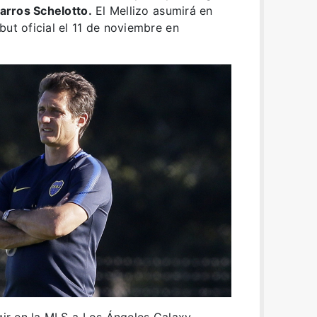
arros Schelotto.
El Mellizo asumirá en
but oficial el 11 de noviembre en
gir en la MLS a Los Ángeles Galaxy.