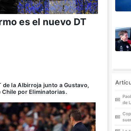
lermo es el nuevo DT
Artíc
de la Albirroja junto a Gustavo,
Chile por Eliminatorias.
Paol
de 
Cop
sue
La a