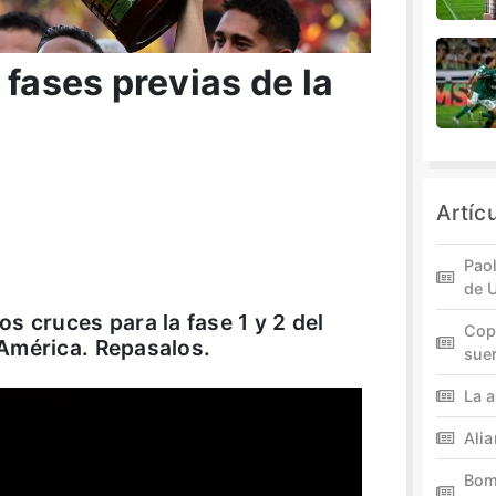
 fases previas de la
Artíc
Paol
de 
s cruces para la fase 1 y 2 del
Cop
América. Repasalos.
sue
La a
Ali
Bom