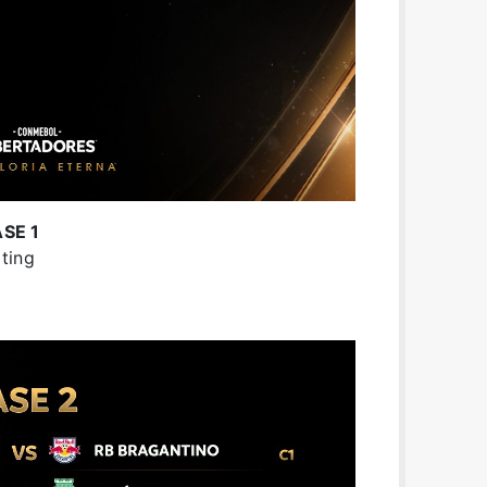
SE 1
ting