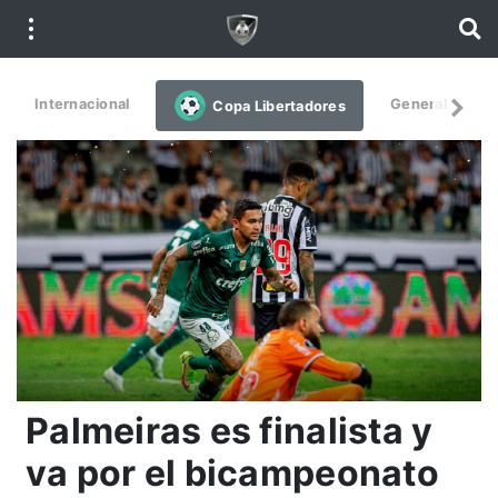
Internacional
General
De
Copa Libertadores
Palmeiras es finalista y
va por el bicampeonato