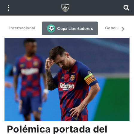
Internacional
General
De
Copa Libertadores
Polémica portada del