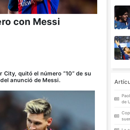
ero con Messi
 City, quitó el número “10” de su
 del anunció de Messi.
Artíc
Paol
de 
Cop
sue
La a