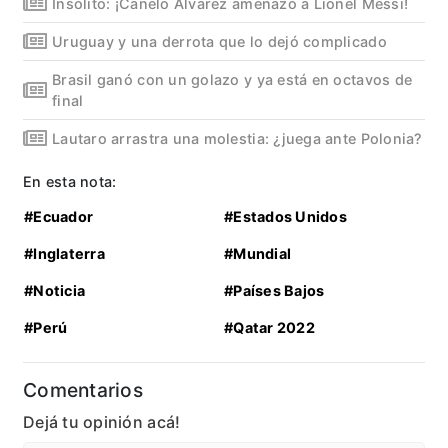
Insólito: ¡Canelo Álvarez amenazó a Lionel Messi!
Uruguay y una derrota que lo dejó complicado
Brasil ganó con un golazo y ya está en octavos de
final
Lautaro arrastra una molestia: ¿juega ante Polonia?
En esta nota:
#Ecuador
#Estados Unidos
#Inglaterra
#Mundial
#Noticia
#Países Bajos
#Perú
#Qatar 2022
Comentarios
Dejá tu opinión acá!