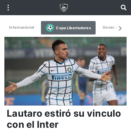
Internacional
General
De
Copa Libertadores
Lautaro estiró su vinculo
con el Inter