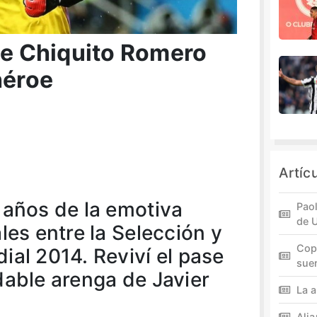
que Chiquito Romero
héroe
Artíc
 años de la emotiva
Paol
de 
les entre la Selección y
Cop
ial 2014. Reviví el pase
sue
vidable arenga de Javier
La a
Ali