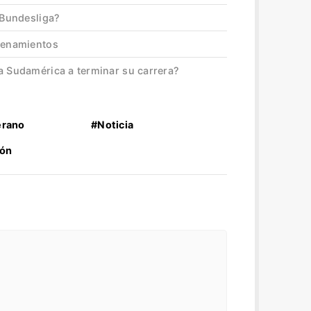
a Bundesliga?
trenamientos
a Sudamérica a terminar su carrera?
rano
#Noticia
ión