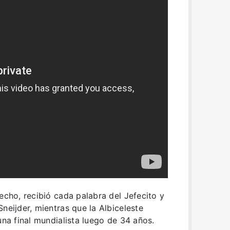
echo, recibió cada palabra del Jefecito y
neijder, mientras que la Albiceleste
una final mundialista luego de 34 años.