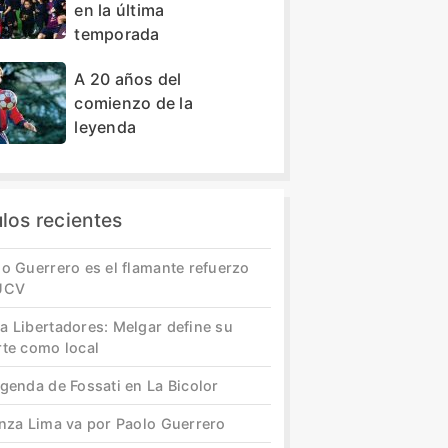
en la última
temporada
A 20 años del
comienzo de la
leyenda
ulos recientes
o Guerrero es el flamante refuerzo
UCV
a Libertadores: Melgar define su
rte como local
genda de Fossati en La Bicolor
anza Lima va por Paolo Guerrero