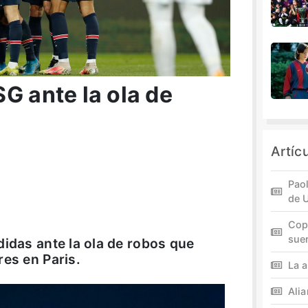
G ante la ola de
Artíc
Paol
de 
Cop
sue
didas ante la ola de robos que
res en Paris.
La a
Ali