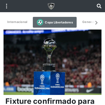
Internacional
General
De
Copa Libertadores
Fixture confirmado para