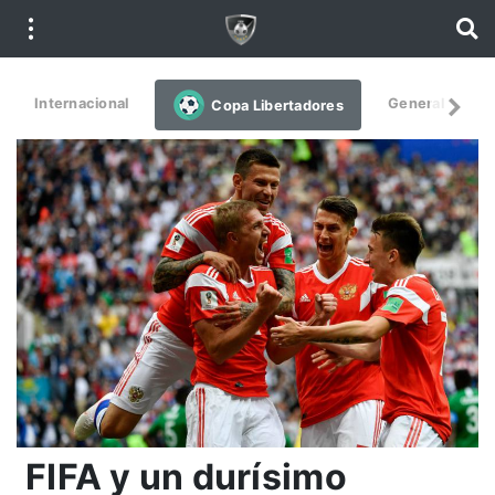
Internacional
General
De
Copa Libertadores
FIFA y un durísimo