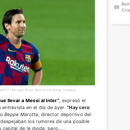
Bom
Cris
AFP7 / Europa Press Sports via Getty Images)
e llevar a Messi al Inter”
, expresó el
 entrevista en el día de ayer.
“Hay cero
ijo
Beppe Marotta
, director deportivo del
, despejaban los rumores de una posible
a capital de la moda, pero… .