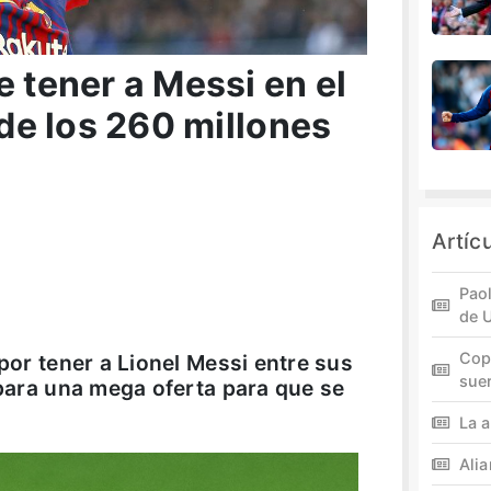
e tener a Messi en el
 de los 260 millones
Artíc
Paol
de 
Cop
 por tener a Lionel Messi entre sus
sue
epara una mega oferta para que se
La a
Ali