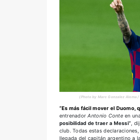
(Photo by Marc Gonzalez Aloma / 
“Es más fácil mover el Duomo, qu
entrenador
Antonio Conte
en una
posibilidad de traer a Messi”
, d
club. Todas estas declaraciones
llegada del capitán argentino a l