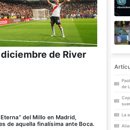
e diciembre de River
Artíc
Paol
de 
Cop
sue
La a
 Eterna” del Millo en Madrid,
s de aquella finalísima ante Boca.
Ali