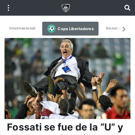
Internacional
General
De
Copa Libertadores
Fossati se fue de la “U” y