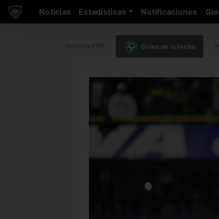
Noticias
Estadísticas
Notificaciones
Gui
Noticias FPD
M
Goles de la fecha