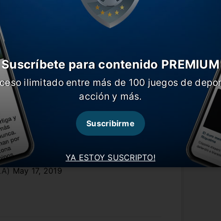
 Boca, salió a ‘bancar’ los trapos: “El
r.com/wwpCdvf9tC
ci)
May 17, 2019
Suscríbete para contenido PREMIUM
ez también se mostraron molestos por
ceso ilimitado entre más de 100 juegos de depor
listas de Vélez, quienes habían dicho que
acción y más.
uipo chico” en el Amalfitani.
auro, escuchalo.
Suscribirme
ro! 🔥 Zárate habló tras eliminar a Vélez
 💣
pic.twitter.com/YswqISMkiD
YA ESTOY SUSCRIPTO!
LA)
May 17, 2019