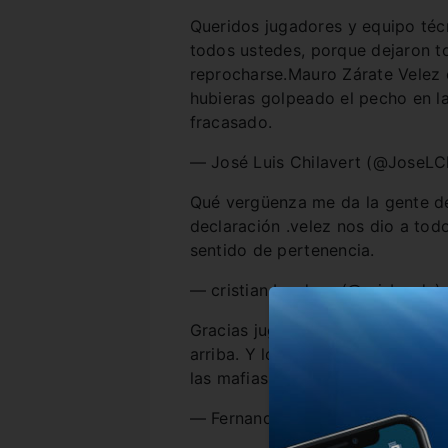
Queridos jugadores y equipo téc
todos ustedes, porque dejaron t
reprocharse.Mauro Zárate Velez e
hubieras golpeado el pecho en la
fracasado.
— José Luis Chilavert (@JoseLC
Qué vergüenza me da la gente d
declaración .velez nos dio a tod
sentido de pertenencia.
— cristian bardaro (@crisbarda)
Gracias jugadores y cuerpo técni
arriba. Y los penales bueh, si le
las mafias no se puede. 💙V💙💪…
— Fernando Pandolfi (@RiflePan