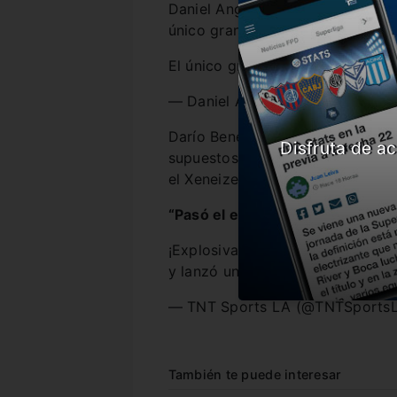
Daniel Angelici, el presidente del
único grande”, escribió.
El único grande 💪🏻
pic.twitte
— Daniel Angelici (@TanoAngeli
Darío Benedetto y Nahitan Nánd
Disfruta de ac
supuestos dichos de los ex futbo
el Xeneize había jugado como “eq
“Pasó el equipo grande”, dijo M
¡Explosivas declaraciones de Mau
y lanzó un polémico comentario
— TNT Sports LA (@TNTSports
También te puede interesar