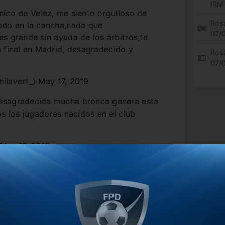
IRM
nico de Velez, me siento orgulloso de
Rosa
odo en la cancha,nada que
07/
s grande sin ayuda de los árbitros,te
 final en Madrid, desagradecido y
Rosa
07/
hilavert_)
May 17, 2019
esagradecida mucha bronca genera esta
os los jugadores nacidos en el club
May 17, 2019
co!! por dejar la imagen de
@Velez
bien
 cobraban penal a Lazo, no había. Contra
 por lo demás ☮️ en el club!
dolfiOK)
May 17, 2019