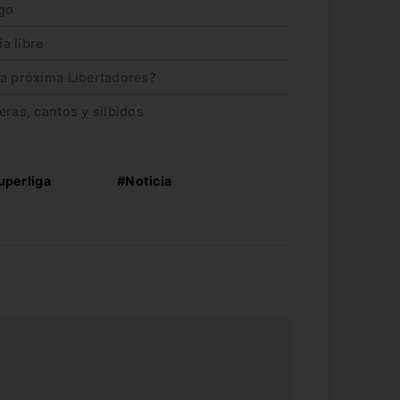
go
ía libre
la próxima Libertadores?
eras, cantos y silbidos
uperliga
#Noticia