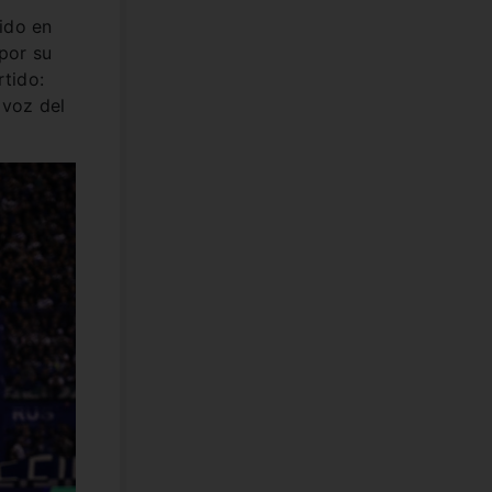
ido en
 por su
rtido:
 voz del