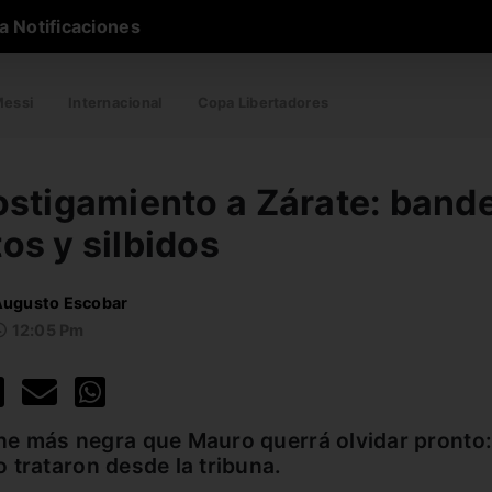
a Notificaciones
essi
Internacional
Copa Libertadores
ostigamiento a Zárate: band
os y silbidos
ugusto Escobar
12:05 Pm
he más negra que Mauro querrá olvidar pronto:
 trataron desde la tribuna.