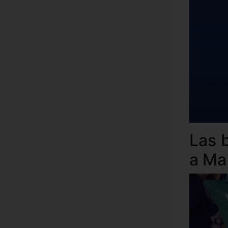
Las 
a Ma