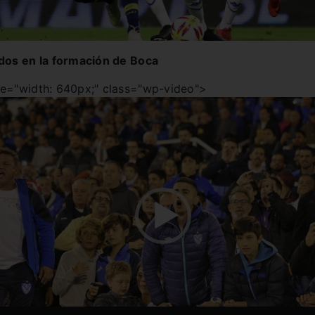
idos en la formación de Boca
Reproductor
le="width: 640px;" class="wp-video">
de
video