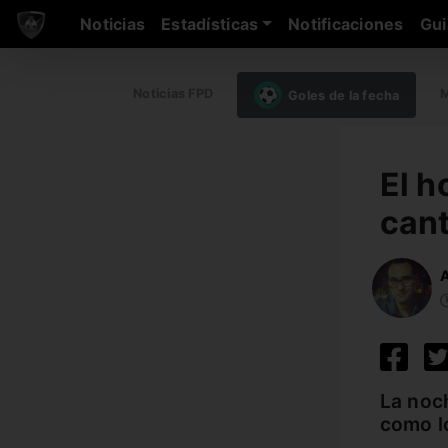
Noticias
Estadísticas
Notificaciones
Gui
Noticias FPD
M
Goles de la fecha
El h
cant
A
La noc
como lo