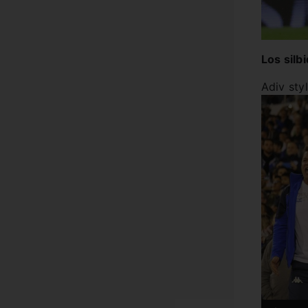
Los silb
Adiv sty