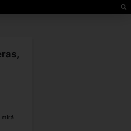
eras,
 mirá