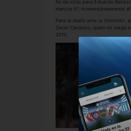
fin de ciclo para Eduardo Berizz
marcha 6°, momentáneamente af
Para el duelo ante la Vinotinto, 
Óscar Cardozo, quien no juega e
2019.