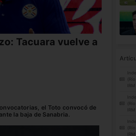
zo: Tacuara vuelve a
Artíc
Inde
(Río
IRM
Inde
(Río
onvocatorias, el Toto convocó de
IRM
nte la baja de Sanabria.
Inde
(Río
IRM