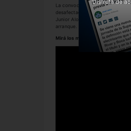
Disfruta de ac
La convocatoria fue debido a la 
desafectado por un problema fam
Junior Alonso tras haber cumplid
arranque.
Mirá los mejores goles de Tacuar