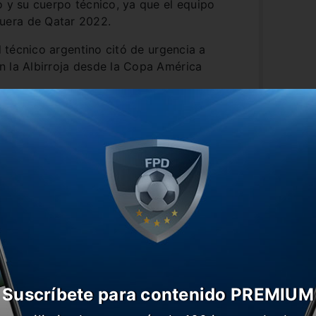
o y su cuerpo técnico, ya que el equipo
uera de Qatar 2022.
el técnico argentino citó de urgencia a
n la Albirroja desde la Copa América
Suscríbete para contenido PREMIUM