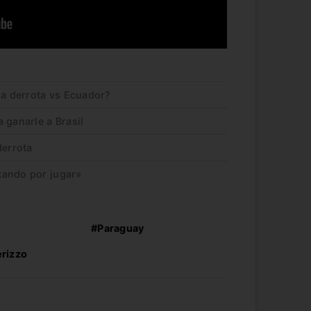
la derrota vs Ecuador?
 ganarle a Brasil
derrota
tando por jugar»
#Paraguay
rizzo