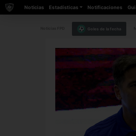
Noticias
Estadísticas
Notificaciones
Gui
Noticias FPD
M
Goles de la fecha