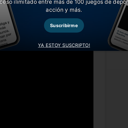
ceso ilimitado entre más de 100 juegos de depor
baja de Antonio Sanabria, que fue
acción y más.
iliar. Por otra parte, ya está nuevamente
o una fecha de suspensión e iría de
Suscribirme
a en la Albirroja
YA ESTOY SUSCRIPTO!