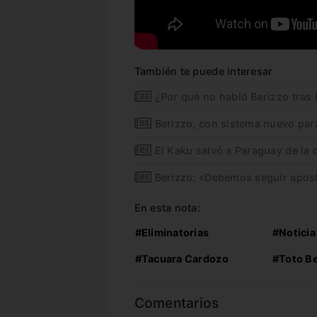
También te puede interesar
¿Por qué no habló Berizzo tras 
Berizzo, con sistema nuevo para
El Kaku salvó a Paraguay de la 
Berizzo: «Debemos seguir apos
En esta nota:
#Eliminatorias
#Noticia
#Tacuara Cardozo
#Toto Be
Comentarios